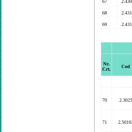
67
2.43
68
2.43
69
2.43
Nr.
Cod
Crt.
70
2.302
71
2.5010