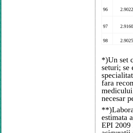
96
2.902
97
2.916
98
2.902
*)
Un set 
seturi; s
specialita
fara reco
medicului
necesar pe
**)Laborat
estimata a
EPI 2009 l
asiguratii