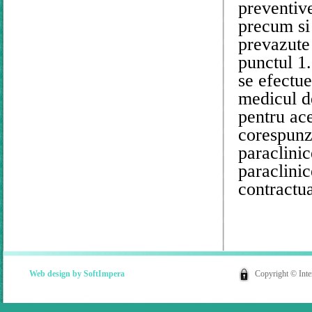
preventive
precum si
prevazute 
punctul 1.
se efectue
medicul de
pentru ace
corespunza
paraclinic
paraclinic
contractua
Web design by
SoftImpera
Copyright © Int