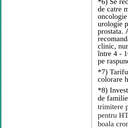
*6) Se re
de catre m
oncologie 
urologie 
prostata. 
recomandar
clinic, n
între 4 - 
pe raspun
*7) Tarifu
colorare 
*8) Invest
de famili
trimitere 
pentru HTA
boala cron