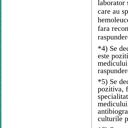
laborator 
care au sp
hemoleuco
fara reco
raspunder
*4) Se de
este pozi
medicului 
raspunder
*5) Se de
pozitiva,
specialita
medicului
antibiogr
culturile 