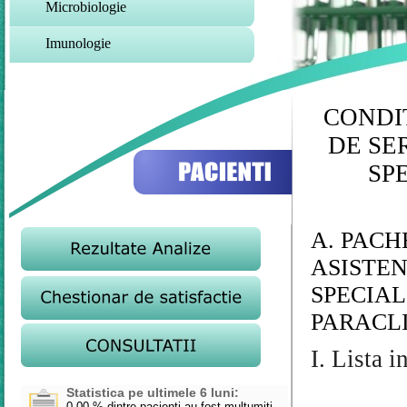
Microbiologie
Imunologie
CONDI
DE SE
SP
A. PACH
ASISTE
SPECIAL
PARACL
I. Lista i
Statistica pe ultimele 6 luni:
0.00
% dintre pacienti au fost multumiti