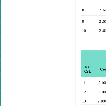
8
2 .6
9
2 .6
10
2 .6
Nr.
Co
Crt.
11
2.10
12
2.10
13
2.10