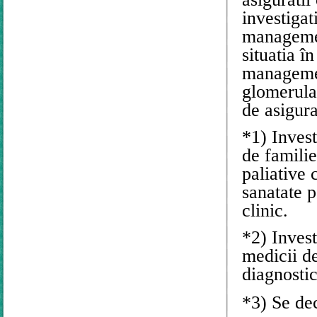
investigat
managemen
situatia î
management
glomerula
de asigura
*1) Invest
de familie
paliative 
sanatate p
clinic.
*2) Invest
medicii d
diagnostic
*3)
Se de