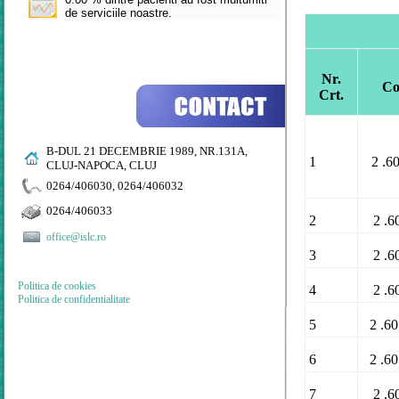
de serviciile noastre.
Nr.
Co
Crt.
B-DUL 21 DECEMBRIE 1989, NR.131A,
1
2 .6
CLUJ-NAPOCA, CLUJ
0264/406030, 0264/406032
0264/406033
2
2 .6
office@islc.ro
3
2 .6
Politica de cookies
4
2 .6
Politica de confidentialitate
5
2 .6
6
2 .6
7
2 .6